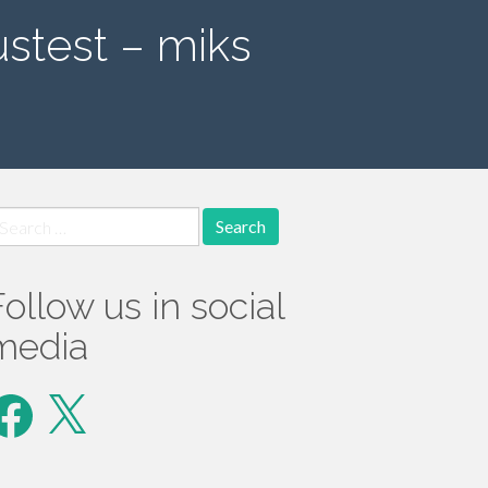
ustest – miks
earch
r:
Follow us in social
media
acebook
X