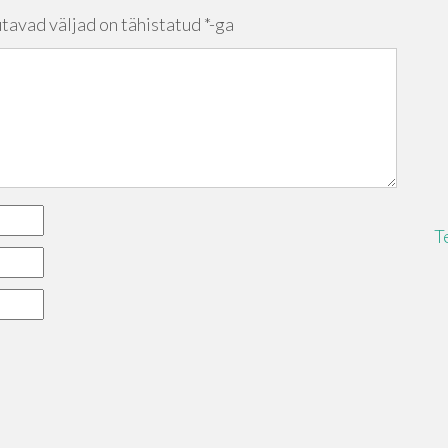
tavad väljad on tähistatud
*
-ga
T