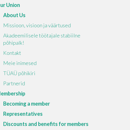
ur Union
About Us
Missioon, visioon ja väärtused
Akadeemilisele töötajale stabiilne
põhipalk!
Kontakt
Meie inimesed
TÜAÜ põhikiri
Partnerid
embership
Becoming a member
Representatives
Discounts and benefits for members