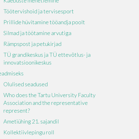
Kaebuste menetlemine
Töötervishoid ja tervisesport
Prillide hüvitamine tööandja poolt
Silmad ja töötamine arvutiga
Rämpspost ja petukirjad
TÜ grandikeskus ja TÜ ettevõtlus- ja
innovatsioonikeskus
eadmiseks
Olulised seadused
Who does the Tartu University Faculty
Association and the representative
represent?
Ametiühing 21. sajandil
Kollektiivlepingu roll