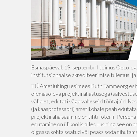
Esmaspäeval, 19. septembril toimus Oecologic
institutsionaalse akrediteerimise tulemusi ja
TÜ Ametiühingu esimees Ruth Tammeorg esit
olemasoleva projektirahastusega (salvestuses
välja et, edutati väga väheseid töötajaid. Ka
(ja kaasprofessori) ametikohale peab edutata
projektiraha saamine on tihti loterii. Persona
edutamine on ülikoolis alles uus ning see on a
õigesse kohta seatud või peaks seda nihutam