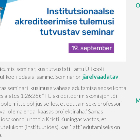
O
umis seminar, kus tutvustati Tartu Ülikooli
 ülikooli edasisi samme. Seminar on
järelvaadatav
.
as seminaril küsimuse vähese edutamise seose kohta
 alates 1:26:26): “TÜ akrediteerimiskomisjon tõi
M
s pole mitte põhjus selles, et edutamiseks professori
val olema endal kaasas projektiraha.” Samas
liosakonna juhataja Kristi Kuningas vastas, et
rutelukoht (instituutides), kas “latt” edutamiseks on
a.