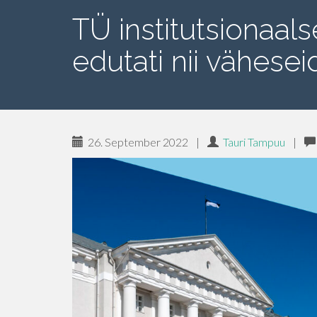
TÜ institutsionaal
edutati nii vähesei
26. September 2022
|
Tauri Tampuu
|