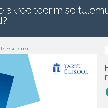
se akrediteerimise tulem
d?
S
Leave a comment
fo
F