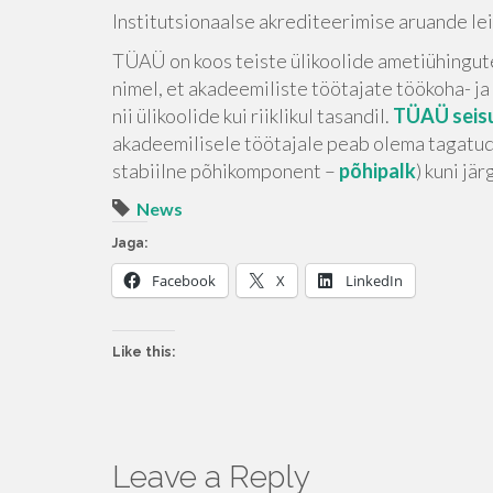
Institutsionaalse akrediteerimise aruande le
TÜAÜ on koos teiste ülikoolide ametiühingute
nimel, et akadeemiliste töötajate töökoha- j
nii ülikoolide kui riiklikul tasandil.
TÜAÜ seis
akadeemilisele töötajale peab olema tagatud
stabiilne põhikomponent –
põhipalk
) kuni jä
News
Jaga:
Facebook
X
LinkedIn
Like this:
Leave a Reply