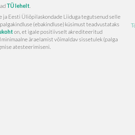
iad
TÜ lehelt
.
 ja Eesti Üliõpilaskondade Liiduga tegutsenud selle
a palgakindluse (ebakindluse) küsimust teadvustataks
T
ukoht
on, et igale positiivselt akrediteeritud
 minimaalne äraelamist võimaldav sissetulek (palga
rgmise atesteerimiseni.