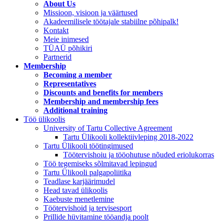
About Us
Missioon, visioon ja väärtused
Akadeemilisele töötajale stabiilne põhipalk!
Kontakt
Meie inimesed
TÜAÜ põhikiri
Partnerid
Membership
Becoming a member
Representatives
Discounts and benefits for members
Membership and membership fees
Additional training
Töö ülikoolis
University of Tartu Collective Agreement
Tartu Ülikooli kollektiivleping 2018-2022
Tartu Ülikooli töötingimused
Töötervishoiu ja tööohutuse nõuded eriolukorras
Töö tegemiseks sõlmitavad lepingud
Tartu Ülikooli palgapoliitika
Teadlase karjäärimudel
Head tavad ülikoolis
Kaebuste menetlemine
Töötervishoid ja tervisesport
Prillide hüvitamine tööandja poolt