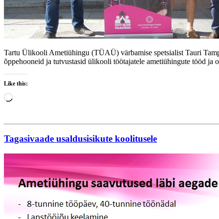
Tartu Ülikooli Ametiühingu (TÜAÜ) värbamise spetsialist Tauri Tampuu
õppehooneid ja tutvustasid ülikooli töötajatele ametiühingute tööd ja 
Like this:
Loading…
Tagasivaade usaldusisikute koolitusele