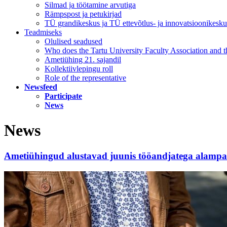
Silmad ja töötamine arvutiga
Rämpspost ja petukirjad
TÜ grandikeskus ja TÜ ettevõtlus- ja innovatsioonikesku
Teadmiseks
Olulised seadused
Who does the Tartu University Faculty Association and th
Ametiühing 21. sajandil
Kollektiivlepingu roll
Role of the representative
Newsfeed
Participate
News
News
Ametiühingud alustavad juunis tööandjatega alampal