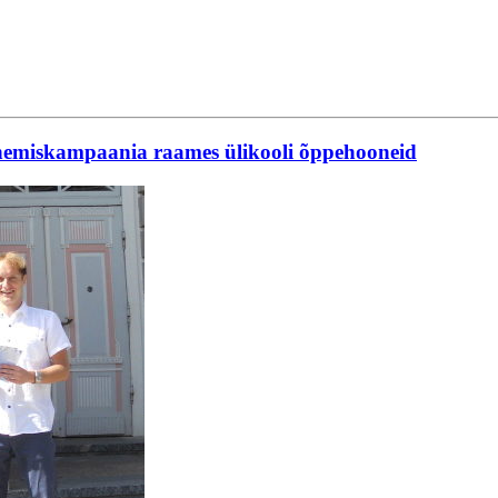
inemiskampaania raames ülikooli õppehooneid