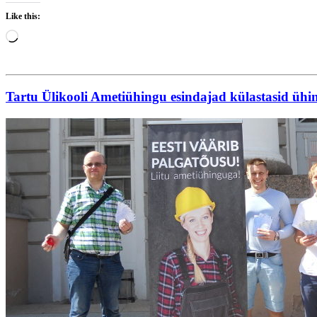
Like this:
Loading…
Tartu Ülikooli Ametiühingu esindajad külastasid üh