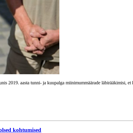
juunis 2019. aasta tunni- ja kuupalga miinimummäärade läbirääkimisi, e
oolsed kohtumised