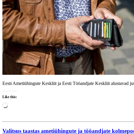
Eesti Ametiühingute Keskliit ja Eesti Tööandjate Keskliit alustavad 
Like this:
Loading…
Valitsus taastas ametiühingute ja tööandjate kolmep