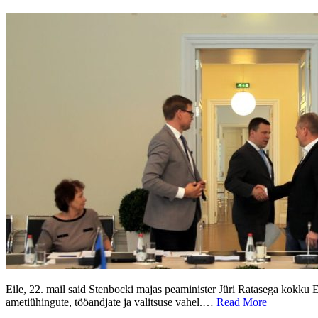
Eile, 22. mail said Stenbocki majas peaminister Jüri Ratasega kokku 
ametiühingute, tööandjate ja valitsuse vahel.…
Read More