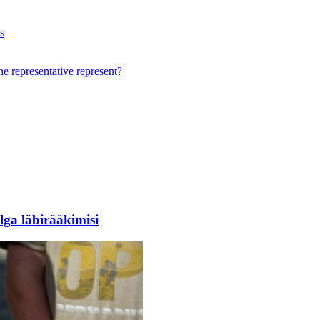
s
e representative represent?
ga läbirääkimisi