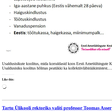
Usaldusisikute koolitus, mida korraldasid koos Eesti Ametiühingute Kes
Usaldusisiku koolitus hõlmas peatükki ka kollektiivläbirääkimistest.
Like this:
Loading…
Tartu Ülikooli rektoriks valiti professor Toomas Asser