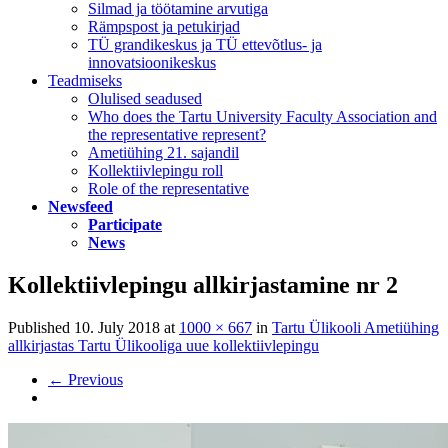
Silmad ja töötamine arvutiga
Rämpspost ja petukirjad
TÜ grandikeskus ja TÜ ettevõtlus- ja
innovatsioonikeskus
Teadmiseks
Olulised seadused
Who does the Tartu University Faculty Association and
the representative represent?
Ametiühing 21. sajandil
Kollektiivlepingu roll
Role of the representative
Newsfeed
Participate
News
Kollektiivlepingu allkirjastamine nr 2
Published
10. July 2018
at
1000 × 667
in
Tartu Ülikooli Ametiühing
allkirjastas Tartu Ülikooliga uue kollektiivlepingu
←
Previous