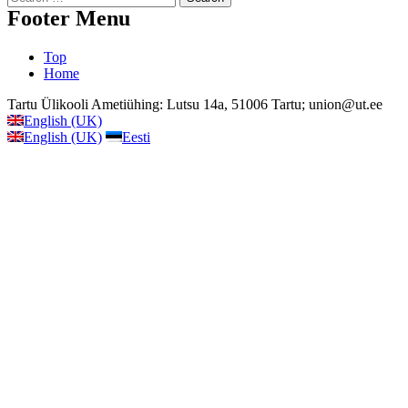
for:
Footer Menu
Top
Home
English (UK)
English (UK)
Eesti