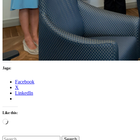
Jaga:
Facebook
X
LinkedIn
Like this:
Loading…
Search