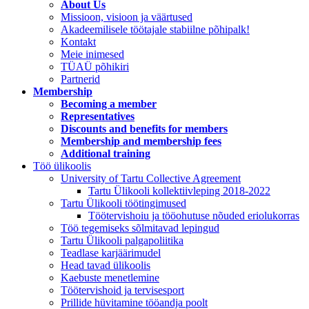
About Us
Missioon, visioon ja väärtused
Akadeemilisele töötajale stabiilne põhipalk!
Kontakt
Meie inimesed
TÜAÜ põhikiri
Partnerid
Membership
Becoming a member
Representatives
Discounts and benefits for members
Membership and membership fees
Additional training
Töö ülikoolis
University of Tartu Collective Agreement
Tartu Ülikooli kollektiivleping 2018-2022
Tartu Ülikooli töötingimused
Töötervishoiu ja tööohutuse nõuded eriolukorras
Töö tegemiseks sõlmitavad lepingud
Tartu Ülikooli palgapoliitika
Teadlase karjäärimudel
Head tavad ülikoolis
Kaebuste menetlemine
Töötervishoid ja tervisesport
Prillide hüvitamine tööandja poolt