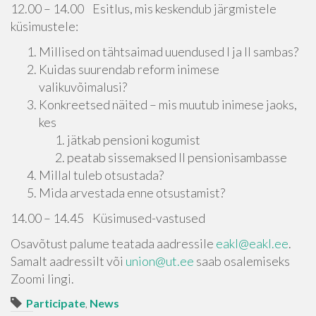
12.00 – 14.00 Esitlus, mis keskendub järgmistele
küsimustele:
Millised on tähtsaimad uuendused I ja II sambas?
Kuidas suurendab reform inimese
valikuvõimalusi?
Konkreetsed näited – mis muutub inimese jaoks,
kes
jätkab pensioni kogumist
peatab sissemaksed II pensionisambasse
Millal tuleb otsustada?
Mida arvestada enne otsustamist?
14.00 – 14.45 Küsimused-vastused
Osavõtust palume teatada aadressile
eakl@eakl.ee
.
Samalt aadressilt või
union@ut.ee
saab osalemiseks
Zoomi lingi.
Participate
,
News