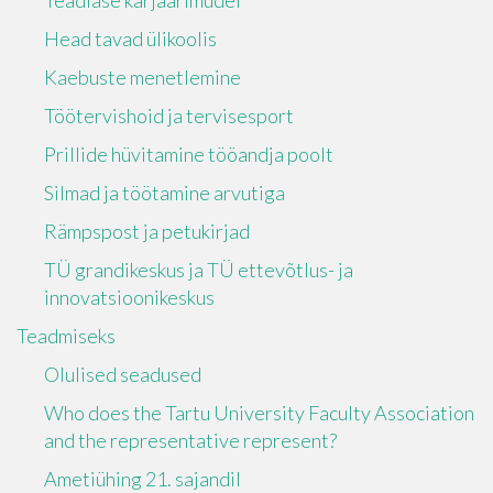
Teadlase karjäärimudel
Head tavad ülikoolis
Kaebuste menetlemine
Töötervishoid ja tervisesport
Prillide hüvitamine tööandja poolt
Silmad ja töötamine arvutiga
Rämpspost ja petukirjad
TÜ grandikeskus ja TÜ ettevõtlus- ja
innovatsioonikeskus
Teadmiseks
Olulised seadused
Who does the Tartu University Faculty Association
and the representative represent?
Ametiühing 21. sajandil