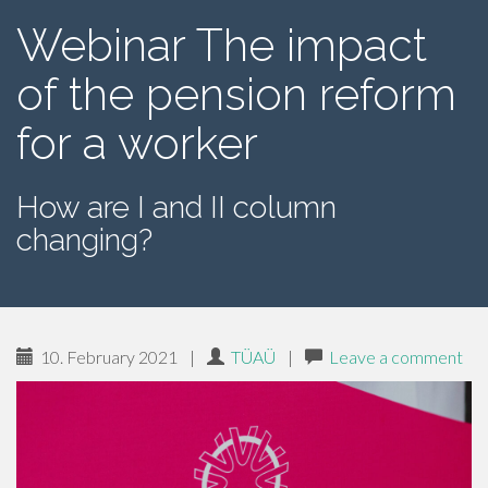
Webinar The impact
of the pension reform
for a worker
How are I and II column
changing?
10. February 2021
|
TÜAÜ
|
Leave a comment