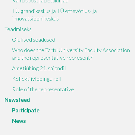
Rämpspost ja petukirjad
TÜ grandikeskus ja TÜ ettevõtlus- ja
innovatsioonikeskus
Teadmiseks
Olulised seadused
Who does the Tartu University Faculty Association
and the representative represent?
Ametiühing 21. sajandil
Kollektiivlepingu roll
Role of the representative
Newsfeed
Participate
News