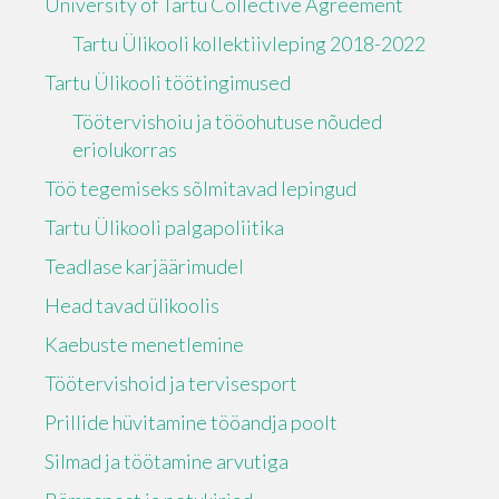
University of Tartu Collective Agreement
Tartu Ülikooli kollektiivleping 2018-2022
Tartu Ülikooli töötingimused
Töötervishoiu ja tööohutuse nõuded
eriolukorras
Töö tegemiseks sõlmitavad lepingud
Tartu Ülikooli palgapoliitika
Teadlase karjäärimudel
Head tavad ülikoolis
Kaebuste menetlemine
Töötervishoid ja tervisesport
Prillide hüvitamine tööandja poolt
Silmad ja töötamine arvutiga