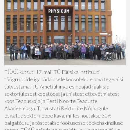
TÜAÜ kutsuti 17. mail TÜ Füüsika Instituudi
töögruppide iganädalasele koosolekule oma tegemisi
tutvustama. TÜ Ametiühingu esindajad rääkisid
sektoriülesest koostööst ja ühistest ettevõtmistest
koos Teaduskoja ja Eesti Noorte Teaduste
Akadeemiaga. Tutvustati Rektorite Nõukogule
esitatud sektorileppe kava, milles nõutakse 30%
palgatõusu ja tõstetakse fookusesse töökohakindluse