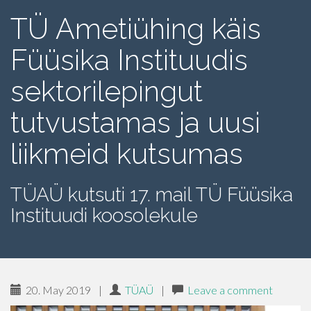
TÜ Ametiühing käis
Füüsika Instituudis
sektorilepingut
tutvustamas ja uusi
liikmeid kutsumas
TÜAÜ kutsuti 17. mail TÜ Füüsika
Instituudi koosolekule
20. May 2019
|
TÜAÜ
|
Leave a comment