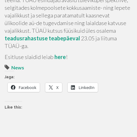
teema. TÜAÜ esindajad avasid tulevikuperspektiive,
selgitades kolmepoolsete kokkusaamiste- ning lepete
vajalikkust ja sellega paratamatult kaasnevat
ülikoolide aü-de tugevdamise ning laialdase katvuse
vajalikkust. TÜAÜ kutsus füüsikuid üles osalema
teadusrahastuse teabepäeval
23.05 ja liituma
TÜAÜ-ga.
Esitluse slaidid leiab
here
!
News
Jaga:
Facebook
X
LinkedIn
Like this: