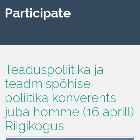
Participate
Teaduspoliitika ja
teadmispõhise
poliitika konverents
juba homme (16 aprill)
Riigikogus