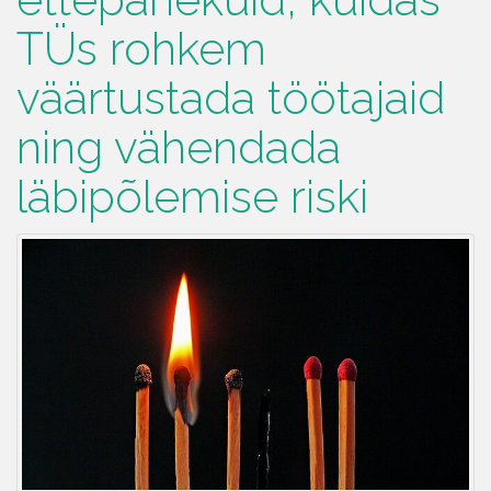
TÜs rohkem
väärtustada töötajaid
ning vähendada
läbipõlemise riski