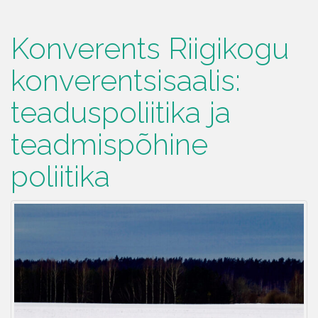
Konverents Riigikogu
konverentsisaalis:
teaduspoliitika ja
teadmispõhine
poliitika