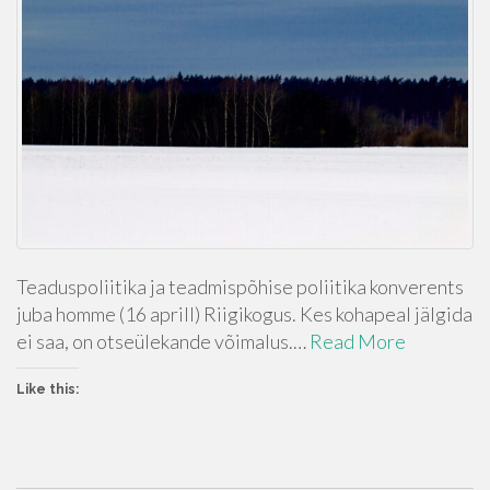
Teaduspoliitika ja teadmispõhise poliitika konverents
juba homme (16 aprill) Riigikogus. Kes kohapeal jälgida
ei saa, on otseülekande võimalus.…
Read More
Like this: