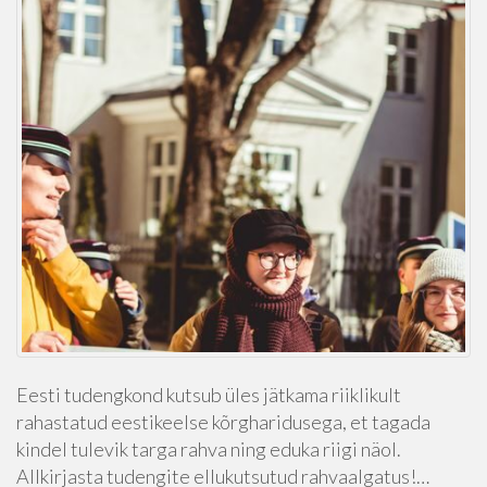
Eesti tudengkond kutsub üles jätkama riiklikult
rahastatud eestikeelse kõrgharidusega, et tagada
kindel tulevik targa rahva ning eduka riigi näol.
Allkirjasta tudengite ellukutsutud rahvaalgatus!…