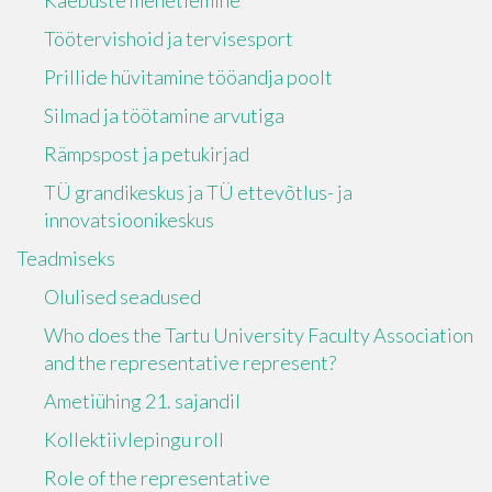
Kaebuste menetlemine
Töötervishoid ja tervisesport
Prillide hüvitamine tööandja poolt
Silmad ja töötamine arvutiga
Rämpspost ja petukirjad
TÜ grandikeskus ja TÜ ettevõtlus- ja
innovatsioonikeskus
Teadmiseks
Olulised seadused
Who does the Tartu University Faculty Association
and the representative represent?
Ametiühing 21. sajandil
Kollektiivlepingu roll
Role of the representative