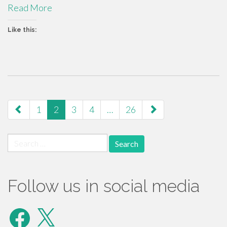
Read More
Like this:
paging-
1
2
3
4
…
26
navigation
Search
for:
Follow us in social media
Facebook
X