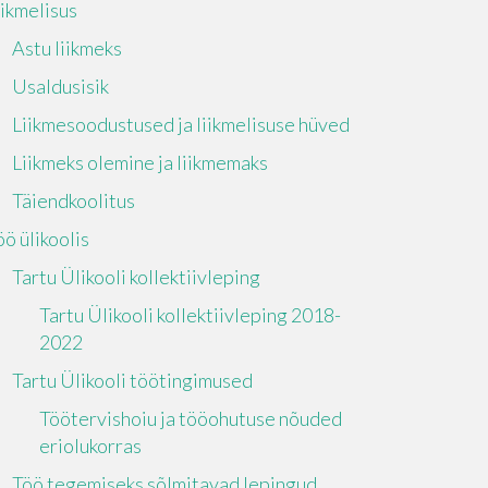
iikmelisus
Astu liikmeks
Usaldusisik
Liikmesoodustused ja liikmelisuse hüved
Liikmeks olemine ja liikmemaks
Täiendkoolitus
öö ülikoolis
Tartu Ülikooli kollektiivleping
Tartu Ülikooli kollektiivleping 2018-
2022
Tartu Ülikooli töötingimused
Töötervishoiu ja tööohutuse nõuded
eriolukorras
Töö tegemiseks sõlmitavad lepingud