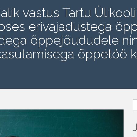
jalik vastus Tartu Ülikoo
oses erivajadustega õpp
sidega õppejõududele ni
kasutamisega õppetöö kä
O