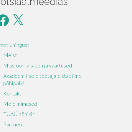
sotsiaalmeedias
acebook
X
metiühingust
Meist
Missioon, visioon ja väärtused
Akadeemilisele töötajale stabiilne
põhipalk!
Kontakt
Meie inimesed
TÜAÜ põhikiri
Partnerid