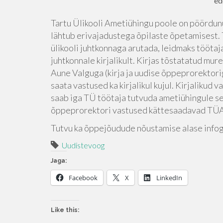
ed
Tartu Ülikooli Ametiühingu poole on pöördunu
lähtub erivajadustega õpilaste õpetamisest
ülikooli juhtkonnaga arutada, leidmaks tööt
juhtkonnale kirjalikult. Kirjas tõstatatud 
Aune Valguga (kirja ja uudise õppeprorektori
saata vastused ka kirjalikul kujul. Kirjaliku
saab iga TÜ töötaja tutvuda ametiühingule se
õppeprorektori vastused kättesaadavad TÜAÜ
Tutvu ka õppejõudude nõustamise alase info
Uudistevoog
Jaga:
Facebook
X
LinkedIn
Like this: