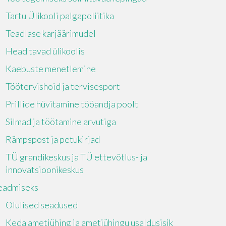
Tartu Ülikooli palgapoliitika
Teadlase karjäärimudel
Head tavad ülikoolis
Kaebuste menetlemine
Töötervishoid ja tervisesport
Prillide hüvitamine tööandja poolt
Silmad ja töötamine arvutiga
Rämpspost ja petukirjad
TÜ grandikeskus ja TÜ ettevõtlus- ja
innovatsioonikeskus
eadmiseks
Olulised seadused
Keda ametiühing ja ametiühingu usaldusisik