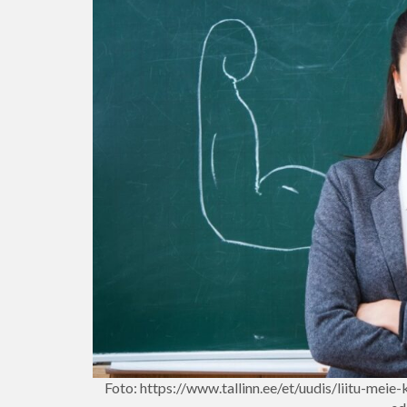
Foto: https://www.tallinn.ee/et/uudis/liitu-meie-