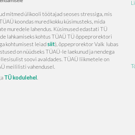
endamisele
L
d mitmed ülikooli töötajad seoses stressiga, mis
. TÜAÜ koondas mured kokku küsimusteks, mida
ajate muredele lahendus. Küsimused edastati TÜ
murede lahkamiseks kohtus TÜAÜ TÜ õppeprorektori
ga kohtumisest leiad
siit
), õppeprorektor Valk lubas
d vastused on nüüdseks TÜAÜ-le laekunud ja nendega
llesisulist soovi avaldades. TÜAÜ liikmetele on
T
 meililisti vahendusel.
ga
TÜ kodulehel
.