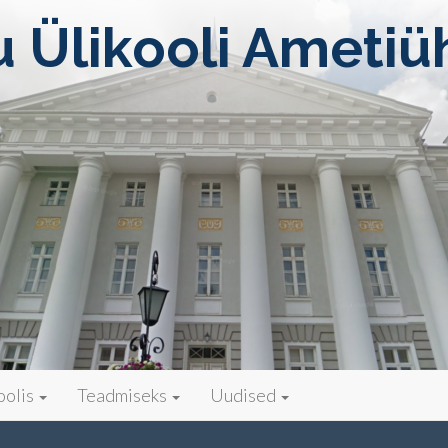
u Ülikooli Ametiü
oolis
Teadmiseks
Uudised