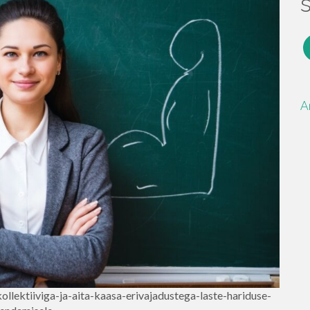
F
A
kollektiiviga-ja-aita-kaasa-erivajadustega-laste-hariduse-