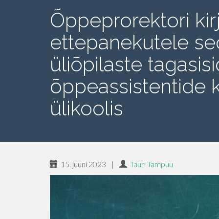
Õppeprorektori kir
ettepanekutele se
üliõpilaste tagasi
õppeassistentide 
ülikoolis
15. juuni 2023
|
Tauri Tampuu