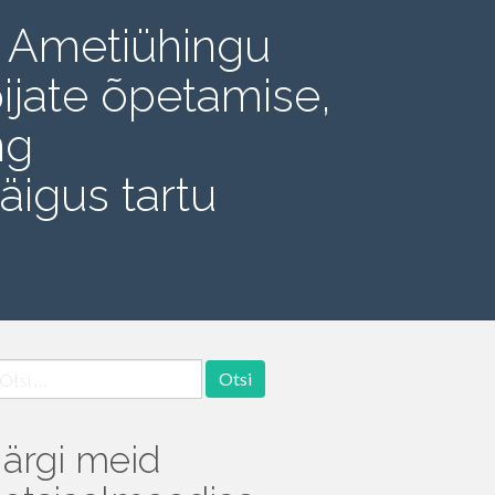
li Ametiühingu
ijate õpetamise,
ng
igus tartu
tsi:
Järgi meid