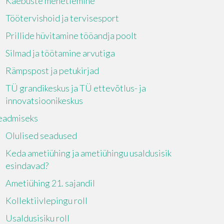
Kaebuste menetlemine
Töötervishoid ja tervisesport
Prillide hüvitamine tööandja poolt
Silmad ja töötamine arvutiga
Rämpspost ja petukirjad
TÜ grandikeskus ja TÜ ettevõtlus- ja
innovatsioonikeskus
eadmiseks
Olulised seadused
Keda ametiühing ja ametiühingu usaldusisik
esindavad?
Ametiühing 21. sajandil
Kollektiivlepingu roll
Usaldusisiku roll