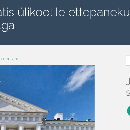
tis ülikoolile ettepanek
aga
O
ommentaar
F