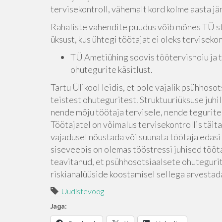
tervisekontroll, vähemalt kord kolme aasta jär
Rahaliste vahendite puudus võib mõnes TÜ st
üksust, kus ühtegi töötajat ei oleks terviseko
TÜ Ametiühing soovis töötervishoiu ja 
ohutegurite käsitlust.
Tartu Ülikool leidis, et pole vajalik psühhos
teistest ohuteguritest. Struktuuriüksuse juhi
nende mõju töötaja tervisele, nende tegurite
Töötajatel on võimalus tervisekontrollis täit
vajadusel nõustada või suunata töötaja edas
siseveebis on olemas tööstressi juhised tööta
teavitanud, et psühhosotsiaalsete ohuteguri
riskianalüüside koostamisel sellega arvestad
Uudistevoog
Jaga: