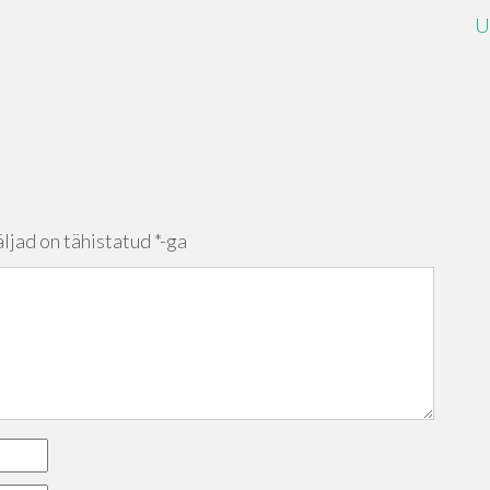
U
ljad on tähistatud
*
-ga