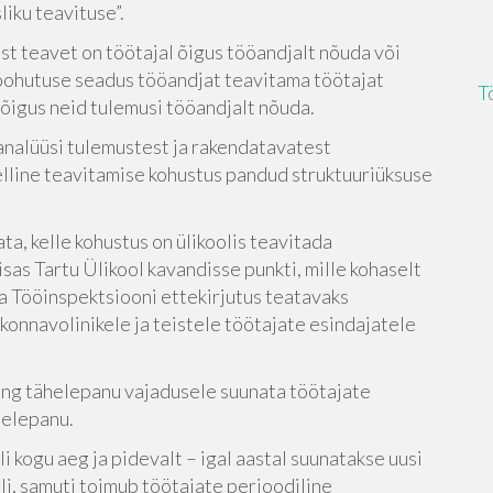
iku teavituse”.
list teavet on töötajal õigus tööandjalt nõuda või
ööohutuse seadus tööandjat teavitama töötajat
T
n õigus neid tulemusi tööandjalt nõuda.
analüüsi tulemustest ja rakendatavatest
lline teavitamise kohustus pandud struktuuriüksuse
a, kelle kohustus on ülikoolis teavitada
sas Tartu Ülikool kavandisse punkti, mille kohaselt
a Tööinspektsiooni ettekirjutus teatavaks
onnavolinikele ja teistele töötajate esindajatele
ng tähelepanu vajadusele suunata töötajate
helepanu.
i kogu aeg ja pidevalt – igal aastal suunatakse uusi
li, samuti toimub töötajate perioodiline