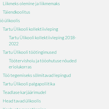
Liikmeks olemine ja liikmemaks
Täiendkoolitus
öö ülikoolis
Tartu Ülikooli kollektiivleping
Tartu Ülikooli kollektiivleping 2018-
2022
Tartu Ülikooli töötingimused
Töötervishoiu ja tööohutuse nõuded
eriolukorras
Töö tegemiseks sõlmitavad lepingud
Tartu Ülikooli palgapoliitika
Teadlase karjäärimudel
Head tavad ülikoolis