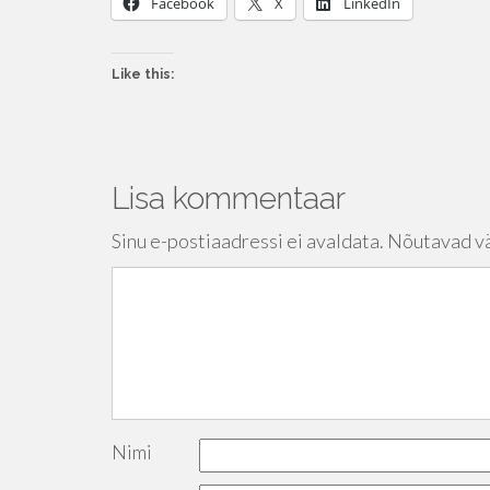
Facebook
X
LinkedIn
Like this:
Lisa kommentaar
Sinu e-postiaadressi ei avaldata.
Nõutavad vä
Nimi