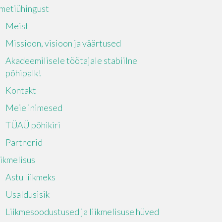
metiühingust
Meist
Missioon, visioon ja väärtused
Akadeemilisele töötajale stabiilne
põhipalk!
Kontakt
Meie inimesed
TÜAÜ põhikiri
Partnerid
iikmelisus
Astu liikmeks
Usaldusisik
Liikmesoodustused ja liikmelisuse hüved