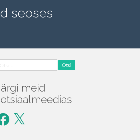
ud seoses
tsi:
Järgi meid
sotsiaalmeedias
acebook
X