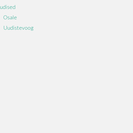
udised
Osale
Uudistevoog