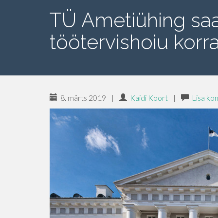
TÜ Ametiühing saa
töötervishoiu korr
8. märts 2019
|
Kaidi Koort
|
Lisa k