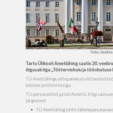
Foto: Andre
Tartu Ülikooli Ametiühing saatis 20. veebr
õigusaktiga „Töötervishoiu ja tööohutuse 
TÜ Ametiühingu ettepanekud olid seotud tööt
käimise ja tööstressiga.
TÜ personalitöö juristi Anneliis Kilgi vastu
järgmised:
TÜ Ametiühing juhtis tähelepanu kavandi