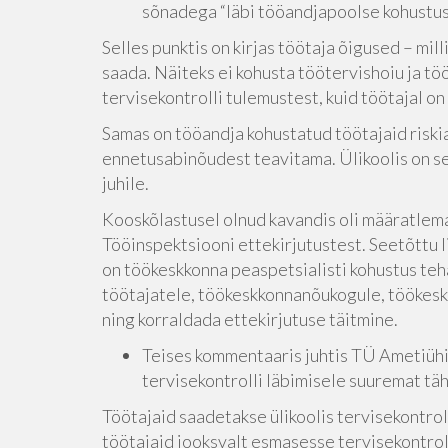
sõnadega “läbi tööandjapoolse kohustusl
Selles punktis on kirjas töötaja õigused – mil
saada. Näiteks ei kohusta töötervishoiu ja t
tervisekontrolli tulemustest, kuid töötajal o
Samas on tööandja kohustatud töötajaid riski
ennetusabinõudest teavitama. Ülikoolis on se
juhile.
Kooskõlastusel olnud kavandis oli määratlemat
Tööinspektsiooni ettekirjutustest. Seetõttu li
on töökeskkonna peaspetsialisti kohustus teh
töötajatele, töökeskkonnanõukogule, töökeskk
ning korraldada ettekirjutuse täitmine.
Teises kommentaaris juhtis TÜ Ametiühi
tervisekontrolli läbimisele suuremat tä
Töötajaid saadetakse ülikoolis tervisekontroll
töötajaid jooksvalt esmasesse tervisekontrol