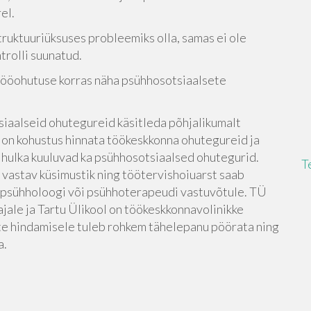
el.
ruktuuriüksuses probleemiks olla, samas ei ole
ntrolli suunatud.
tööohutuse korras näha psühhosotsiaalsete
otsiaalseid ohutegureid käsitleda põhjalikumalt
l on kohustus hinnata töökeskkonna ohutegureid ja
 hulka kuuluvad ka psühhosotsiaalsed ohutegurid.
T
a vastav küsimustik ning töötervishoiuarst saab
i psühholoogi või psühhoterapeudi vastuvõtule. TÜ
jale ja Tartu Ülikool on töökeskkonnavolinikke
te hindamisele tuleb rohkem tähelepanu pöörata ning
a.