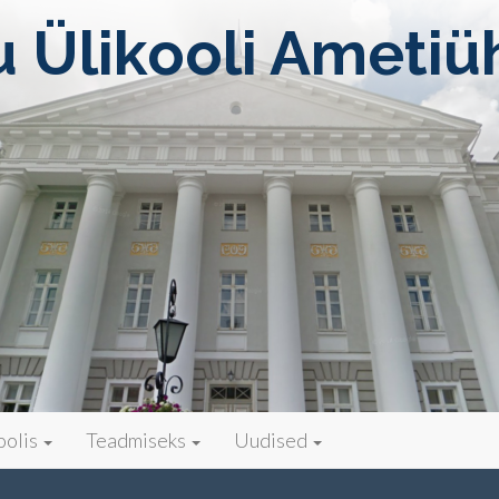
u Ülikooli Ametiü
oolis
Teadmiseks
Uudised