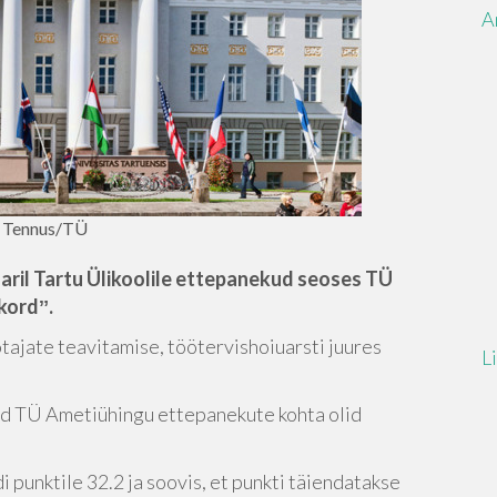
A
s Tennus/TÜ
uaril Tartu Ülikoolile ettepanekud seoses TÜ
kordˮ.
ajate teavitamise, töötervishoiuarsti juures
L
sed TÜ Ametiühingu ettepanekute kohta olid
 punktile 32.2 ja soovis, et punkti täiendatakse