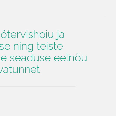
ötervishoiu ja
e ning teiste
e seaduse eelnõu
rvatunnet