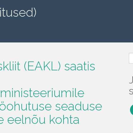
itused)
O
liit (EAKL) saatis
inisteeriumile
tööohutuse seaduse
F
 eelnõu kohta