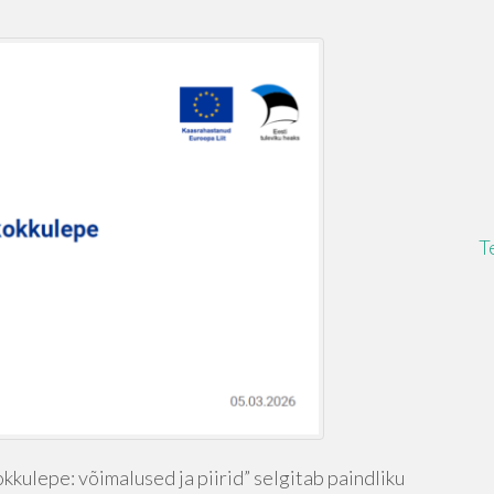
T
kkulepe: võimalused ja piirid” selgitab paindliku