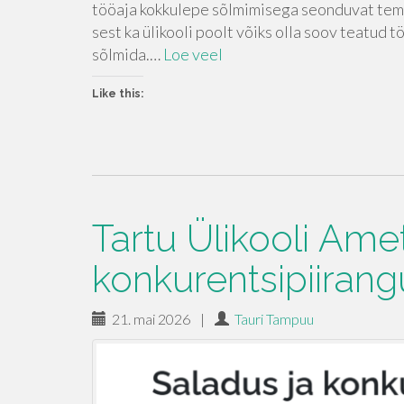
tööaja kokkulepe sõlmimisega seonduvat tema
sest ka ülikooli poolt võiks olla soov teatud
sõlmida.…
Loe veel
Like this:
Tartu Ülikooli Am
konkurentsipiirang
21. mai 2026
|
Tauri Tampuu