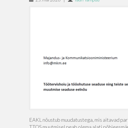
EAKL nõustub muudatustega, mis aitavad par
TTOS muutmisel peab olema alati põhieesmä