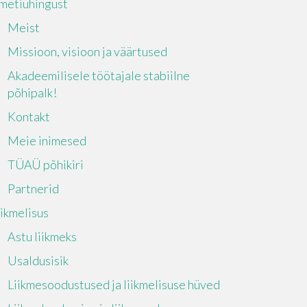
metiühingust
Meist
Missioon, visioon ja väärtused
Akadeemilisele töötajale stabiilne
põhipalk!
Kontakt
Meie inimesed
TÜAÜ põhikiri
Partnerid
iikmelisus
Astu liikmeks
Usaldusisik
Liikmesoodustused ja liikmelisuse hüved