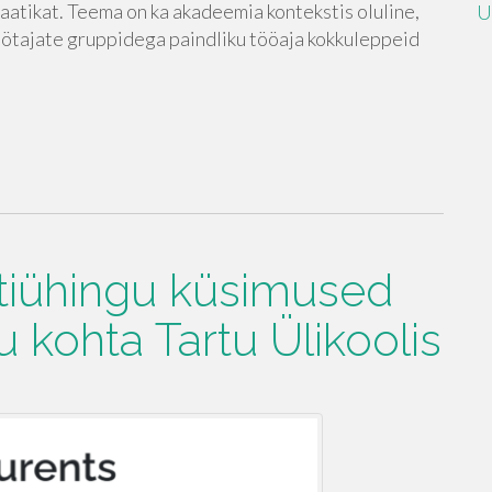
atikat. Teema on ka akadeemia kontekstis oluline,
U
 töötajate gruppidega paindliku tööaja kokkuleppeid
etiühingu küsimused
u kohta Tartu Ülikoolis