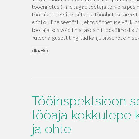
tööõnnetusi), mis tagab töötaja tervena püs
töötajate tervise kaitse ja tööohutuse arvelt
eriti oluline seetõttu, et tööõnnetuse või ku
töötaja, kes võib ilma jääda nii töövõimest ku
kutsehaigusest tingitud kahju sissenõudmis
Like this:
Tööinspektsioon se
tööaja kokkulepe 
ja ohte