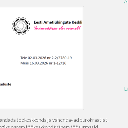
A
L
andada töökeskkonda ja vähendavad bürokraatiat.
rgiks parem töökeskkond (vähem töösurmasid,