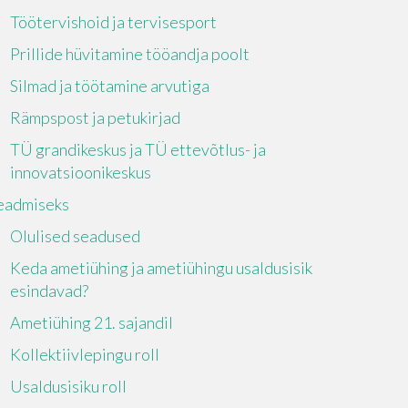
Töötervishoid ja tervisesport
Prillide hüvitamine tööandja poolt
Silmad ja töötamine arvutiga
Rämpspost ja petukirjad
TÜ grandikeskus ja TÜ ettevõtlus- ja
innovatsioonikeskus
eadmiseks
Olulised seadused
Keda ametiühing ja ametiühingu usaldusisik
esindavad?
Ametiühing 21. sajandil
Kollektiivlepingu roll
Usaldusisiku roll