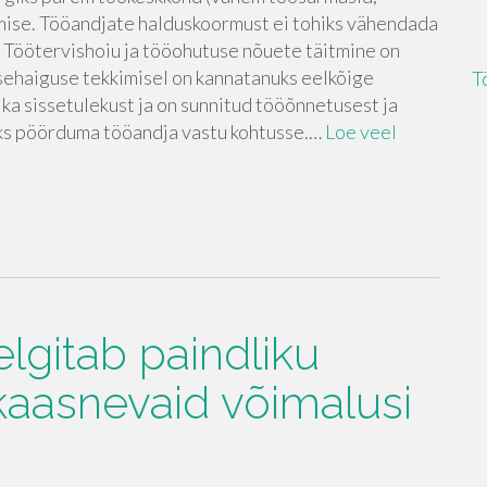
imise. Tööandjate halduskoormust ei tohiks vähendada
. Töötervishoiu ja tööohutuse nõuete täitmine on
tsehaiguse tekkimisel on kannatanuks eelkõige
T
i ka sissetulekust ja on sunnitud tööõnnetusest ja
eks pöörduma tööandja vastu kohtusse.…
Loe veel
lgitab paindliku
kaasnevaid võimalusi