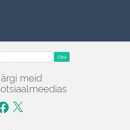
tsi:
Järgi meid
sotsiaalmeedias
acebook
X