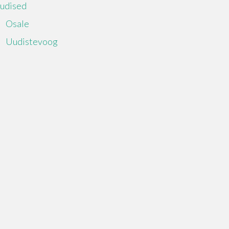
udised
Osale
Uudistevoog