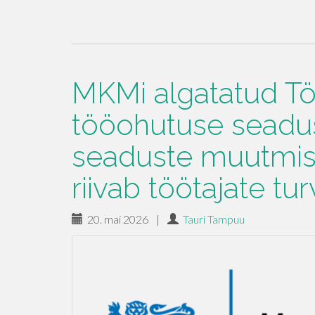
MKMi algatatud Tö
tööohutuse seadus
seaduste muutmis
riivab töötajate tu
20. mai 2026
|
Tauri Tampuu