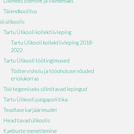
Liikmeks olemine ja liikmemaks
Täiendkoolitus
öö ülikoolis
Tartu Ülikooli kollektiivleping
Tartu Ülikooli kollektiivleping 2018-
2022
Tartu Ülikooli töötingimused
Töötervishoiu ja tööohutuse nõuded
eriolukorras
Töö tegemiseks sõlmitavad lepingud
Tartu Ülikooli palgapoliitika
Teadlase karjäärimudel
Head tavad ülikoolis
Kaebuste menetlemine