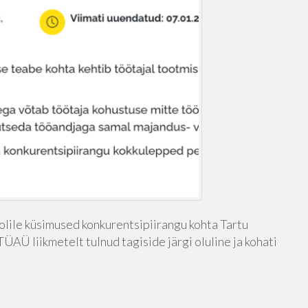
olile küsimused konkurentsipiirangu kohta Tartu
ÜAÜ liikmetelt tulnud tagiside järgi oluline ja kohati