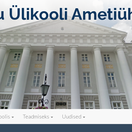
u Ülikooli Ametiü
oolis
Teadmiseks
Uudised