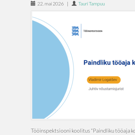
22. mai 2026
|
Tauri Tampuu
Tööinspektsiooni koolitus “Paindliku tööaja ko