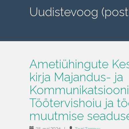
Uudistevoog (post
Ametiühingute Kesk
kirja Majandus- ja
Kommunikatsioonim
Töötervishoiu ja 
muutmise seaduse
25. mai 2026
|
Tauri Tampuu